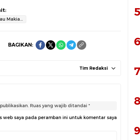
5
it:
Polsek Pulau Makian Lakukan Patroli dan Sosialisasi Izin Penyelenggaraan Pesta di Desa Suma
6
BAGIKAN:
7
Tim Redaksi
8
publikasikan.
Ruas yang wajib ditandai
*
us web saya pada peramban ini untuk komentar saya
9