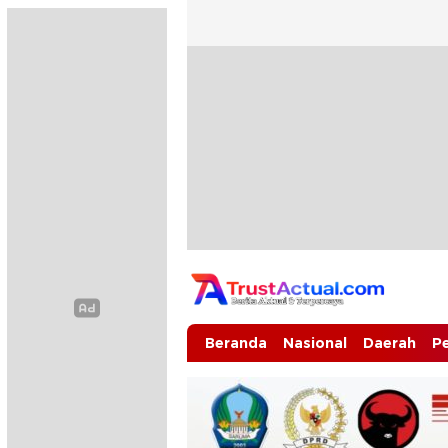
Trustactual.com
Aktual dan Terpercaya
Beranda
Nasional
Daerah
P