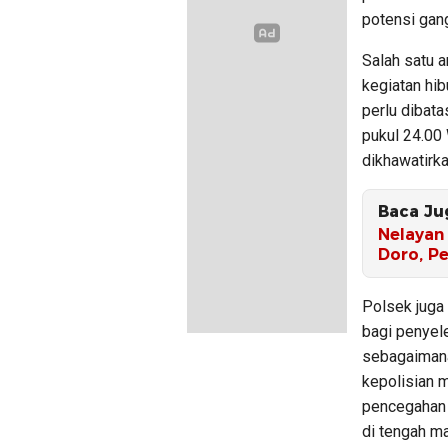
potensi gan
Salah satu 
kegiatan hi
perlu dibata
pukul 24.00 
dikhawatirk
Baca Ju
Nelayan 
Doro, Pe
Polsek juga
bagi penyel
sebagaimana
kepolisian 
pencegahan 
di tengah m