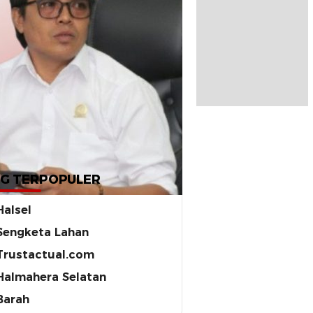
G TERPOPULER
Halsel
Sengketa Lahan
Trustactual.com
Halmahera Selatan
Barah