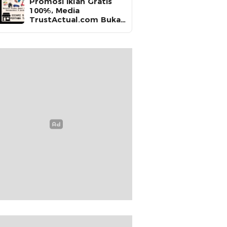
Promosi Iklan Gratis
100%, Media
TrustActual.com Buka
Kesempatan untuk
Seluruh Produk