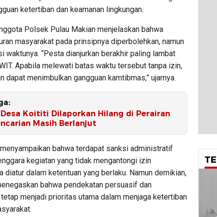
gguan ketertiban dan keamanan lingkungan.
anggota Polsek Pulau Makian menjelaskan bahwa
buran masyarakat pada prinsipnya diperbolehkan, namun
si waktunya. “Pesta dianjurkan berakhir paling lambat
WIT. Apabila melewati batas waktu tersebut tanpa izin,
an dapat menimbulkan gangguan kamtibmas,” ujarnya.
ga:
Desa Koititi Dilaporkan Hilang di Perairan
ncarian Masih Berlanjut
 menyampaikan bahwa terdapat sanksi administratif
TE
enggara kegiatan yang tidak mengantongi izin
 diatur dalam ketentuan yang berlaku. Namun demikian,
menegaskan bahwa pendekatan persuasif dan
tetap menjadi prioritas utama dalam menjaga ketertiban
asyarakat.