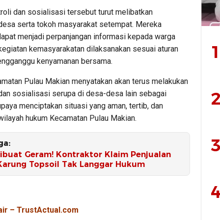
roli dan sosialisasi tersebut turut melibatkan
desa serta tokoh masyarakat setempat. Mereka
dapat menjadi perpanjangan informasi kepada warga
1
 kegiatan kemasyarakatan dilaksanakan sesuai aturan
mengganggu kenyamanan bersama.
matan Pulau Makian menyatakan akan terus melakukan
2
n dan sosialisasi serupa di desa-desa lain sebagai
upaya menciptakan situasi yang aman, tertib, dan
 wilayah hukum Kecamatan Pulau Makian.
3
ga:
Dibuat Geram! Kontraktor Klaim Penjualan
Karung Topsoil Tak Langgar Hukum
4
air – TrustActual.com