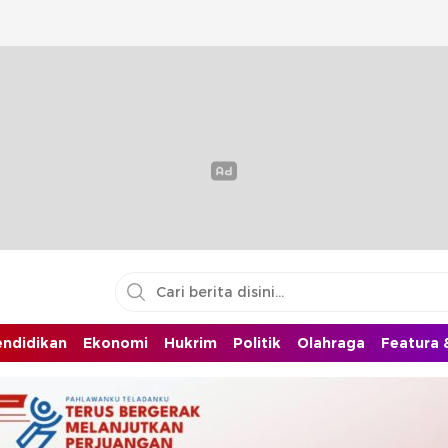
endidikan
Ekonomi
Hukrim
Politik
Olahraga
Featura &