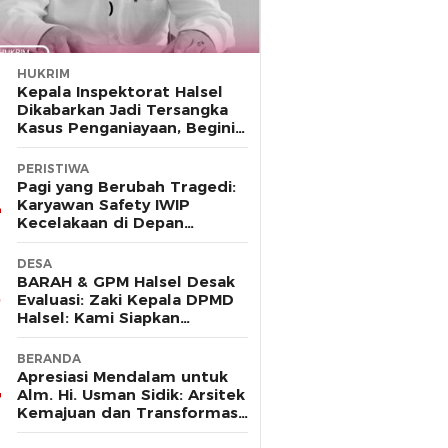
HUKRIM
Kepala Inspektorat Halsel
Dikabarkan Jadi Tersangka
Kasus Penganiayaan, Begini
Kronologinya
PERISTIWA
Pagi yang Berubah Tragedi:
Karyawan Safety IWIP
Kecelakaan di Depan
Gerbang Huafei
DESA
BARAH & GPM Halsel Desak
Evaluasi: Zaki Kepala DPMD
Halsel: Kami Siapkan
Karateker (PLt) Desa
Guruapin
BERANDA
Apresiasi Mendalam untuk
Alm. Hi. Usman Sidik: Arsitek
Kemajuan dan Transformasi
Halmahera Selatan