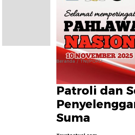
Beranda
TNI/PORLI
Polsek Pulau
Patroli dan So
Penyelenggar
Suma