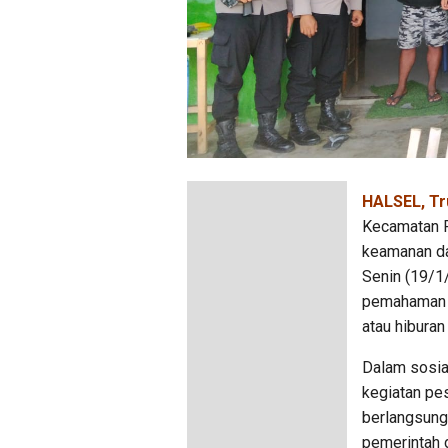
HALSEL, Tr
Kecamatan P
keamanan da
Senin (19/1
pemahaman k
atau hiburan
Dalam sosial
kegiatan pe
berlangsung 
pemerintah d