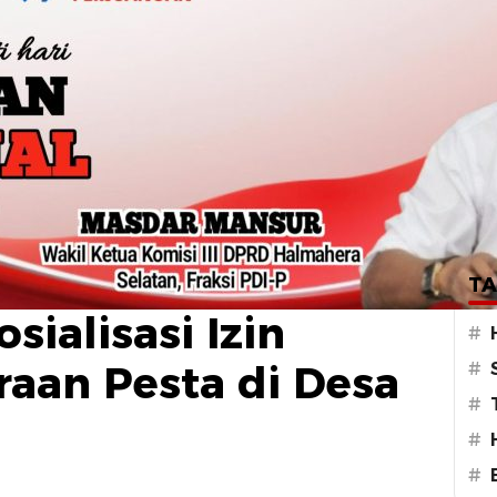
 Makian Lakukan
TA
sialisasi Izin
#
aan Pesta di Desa
#
#
#
#