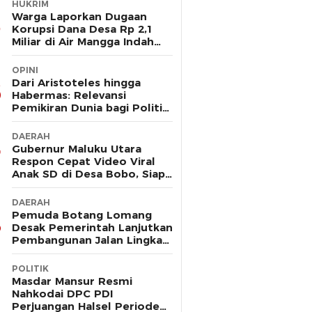
HUKRIM
Warga Laporkan Dugaan
Korupsi Dana Desa Rp 2,1
Miliar di Air Mangga Indah
Kec Obi ke Polres Halsel
OPINI
Dari Aristoteles hingga
Habermas: Relevansi
Pemikiran Dunia bagi Politik
Hukum Maluku Utara
DAERAH
Gubernur Maluku Utara
Respon Cepat Video Viral
Anak SD di Desa Bobo, Siap
Bangun Jembatan Gantung
DAERAH
Pemuda Botang Lomang
Desak Pemerintah Lanjutkan
Pembangunan Jalan Lingkar:
“Jangan Sampai Bernasib
Sama seperti Proyek PLTD
POLITIK
Masdar Mansur Resmi
Nahkodai DPC PDI
Perjuangan Halsel Periode