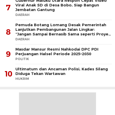
Gubernur Maluku Utara Respon Cepat Video
Viral Anak SD di Desa Bobo, Siap Bangun
7
Jembatan Gantung
DAERAH
Pemuda Botang Lomang Desak Pemerintah
Lanjutkan Pembangunan Jalan Lingkar:
8
“Jangan Sampai Bernasib Sama seperti Proyek
PLTD
DAERAH
Masdar Mansur Resmi Nahkodai DPC PDI
9
Perjuangan Halsel Periode 2025–2030
POLITIK
Ultimatum dan Ancaman Polisi, Kades Silang
10
Diduga Tekan Wartawan
HUKRIM