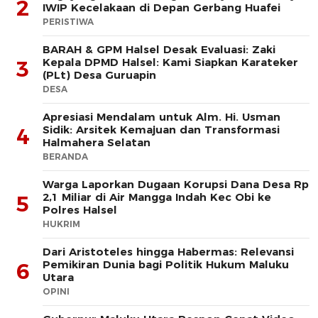
2
IWIP Kecelakaan di Depan Gerbang Huafei
PERISTIWA
BARAH & GPM Halsel Desak Evaluasi: Zaki
Kepala DPMD Halsel: Kami Siapkan Karateker
3
(PLt) Desa Guruapin
DESA
Apresiasi Mendalam untuk Alm. Hi. Usman
Sidik: Arsitek Kemajuan dan Transformasi
4
Halmahera Selatan
BERANDA
Warga Laporkan Dugaan Korupsi Dana Desa Rp
2,1 Miliar di Air Mangga Indah Kec Obi ke
5
Polres Halsel
HUKRIM
Dari Aristoteles hingga Habermas: Relevansi
Pemikiran Dunia bagi Politik Hukum Maluku
6
Utara
OPINI