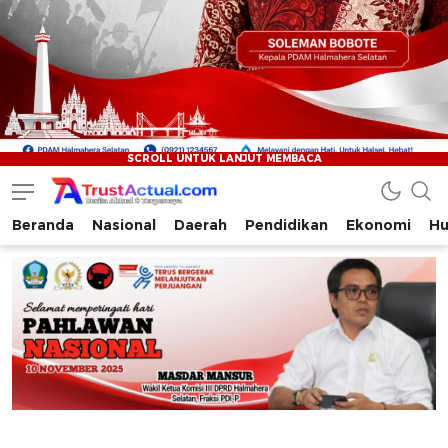
Beranda
Nasional
Daerah
Pendidikan
Ekonomi
Hu
Trustactual.com
Aktual dan Terpercaya