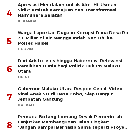
Apresiasi Mendalam untuk Alm. Hi. Usman
Sidik: Arsitek Kemajuan dan Transformasi
4
Halmahera Selatan
BERANDA
Warga Laporkan Dugaan Korupsi Dana Desa Rp
2,1 Miliar di Air Mangga Indah Kec Obi ke
5
Polres Halsel
HUKRIM
Dari Aristoteles hingga Habermas: Relevansi
Pemikiran Dunia bagi Politik Hukum Maluku
6
Utara
OPINI
Gubernur Maluku Utara Respon Cepat Video
Viral Anak SD di Desa Bobo, Siap Bangun
7
Jembatan Gantung
DAERAH
Pemuda Botang Lomang Desak Pemerintah
Lanjutkan Pembangunan Jalan Lingkar:
8
“Jangan Sampai Bernasib Sama seperti Proyek