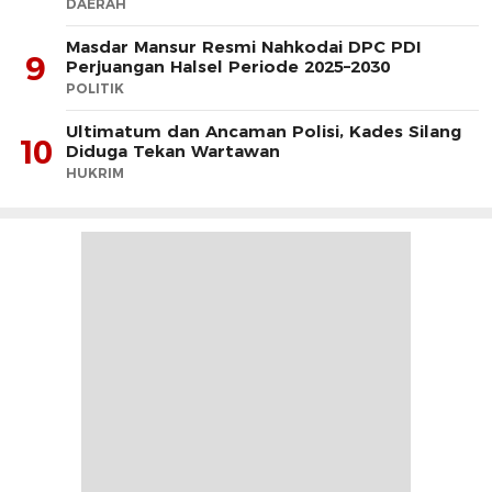
PLTD
DAERAH
Masdar Mansur Resmi Nahkodai DPC PDI
9
Perjuangan Halsel Periode 2025–2030
POLITIK
Ultimatum dan Ancaman Polisi, Kades Silang
10
Diduga Tekan Wartawan
HUKRIM