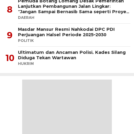
Pemuda Botang Lomang Desak Pemerintah
Lanjutkan Pembangunan Jalan Lingkar:
8
“Jangan Sampai Bernasib Sama seperti Proyek
PLTD
DAERAH
Masdar Mansur Resmi Nahkodai DPC PDI
9
Perjuangan Halsel Periode 2025–2030
POLITIK
Ultimatum dan Ancaman Polisi, Kades Silang
10
Diduga Tekan Wartawan
HUKRIM