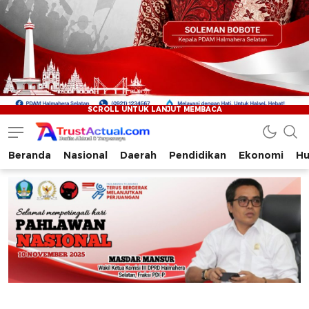
Beranda
Nasional
Daerah
Pendidikan
Ekonomi
Hu
Trustactual.com
Aktual dan Terpercaya