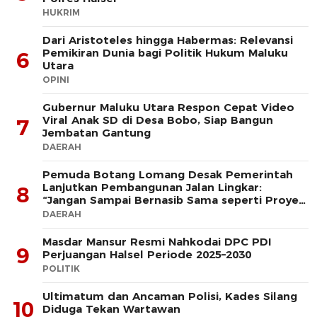
HUKRIM
Dari Aristoteles hingga Habermas: Relevansi
Pemikiran Dunia bagi Politik Hukum Maluku
6
Utara
OPINI
Gubernur Maluku Utara Respon Cepat Video
Viral Anak SD di Desa Bobo, Siap Bangun
7
Jembatan Gantung
DAERAH
Pemuda Botang Lomang Desak Pemerintah
Lanjutkan Pembangunan Jalan Lingkar:
8
“Jangan Sampai Bernasib Sama seperti Proyek
PLTD
DAERAH
Masdar Mansur Resmi Nahkodai DPC PDI
9
Perjuangan Halsel Periode 2025–2030
POLITIK
Ultimatum dan Ancaman Polisi, Kades Silang
10
Diduga Tekan Wartawan