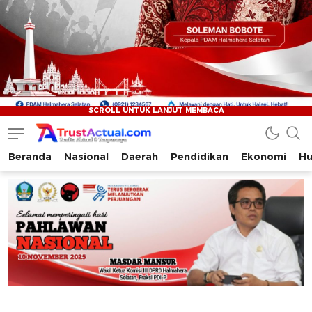
Beranda
Nasional
Daerah
Pendidikan
Ekonomi
Hu
Trustactual.com
Aktual dan Terpercaya