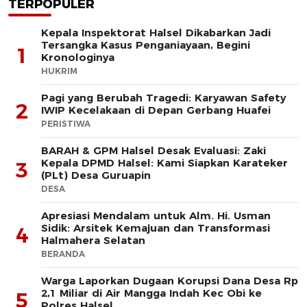
TERPOPULER
Kepala Inspektorat Halsel Dikabarkan Jadi
Tersangka Kasus Penganiayaan, Begini
1
Kronologinya
HUKRIM
Pagi yang Berubah Tragedi: Karyawan Safety
2
IWIP Kecelakaan di Depan Gerbang Huafei
PERISTIWA
BARAH & GPM Halsel Desak Evaluasi: Zaki
Kepala DPMD Halsel: Kami Siapkan Karateker
3
(PLt) Desa Guruapin
DESA
Apresiasi Mendalam untuk Alm. Hi. Usman
Sidik: Arsitek Kemajuan dan Transformasi
4
Halmahera Selatan
BERANDA
Warga Laporkan Dugaan Korupsi Dana Desa Rp
2,1 Miliar di Air Mangga Indah Kec Obi ke
5
Polres Halsel