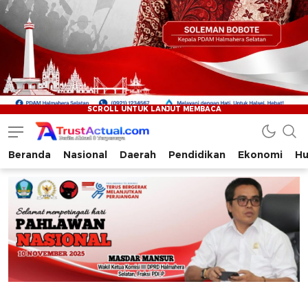
Beranda
Nasional
Daerah
Pendidikan
Ekonomi
Hu
Trustactual.com
Aktual dan Terpercaya