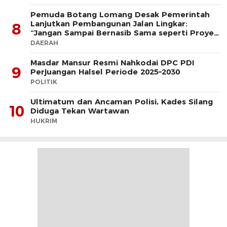
Pemuda Botang Lomang Desak Pemerintah
Lanjutkan Pembangunan Jalan Lingkar:
8
“Jangan Sampai Bernasib Sama seperti Proyek
PLTD
DAERAH
Masdar Mansur Resmi Nahkodai DPC PDI
9
Perjuangan Halsel Periode 2025–2030
POLITIK
Ultimatum dan Ancaman Polisi, Kades Silang
10
Diduga Tekan Wartawan
HUKRIM