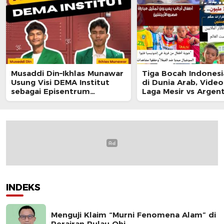
Musaddi Din–Ikhlas Munawar
Tiga Bocah Indonesia
Usung Visi DEMA Institut
di Dunia Arab, Video
sebagai Episentrum
Laga Mesir vs Argen
Peradaban Mahasiswa
Tembus 100 Juta
Penayangan
INDEKS
Menguji Klaim “Murni Fenomena Alam” di
Perairan Pulau Obi