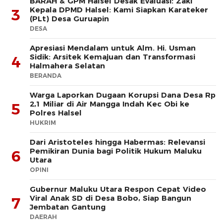
BARAH & GPM Halsel Desak Evaluasi: Zaki
Kepala DPMD Halsel: Kami Siapkan Karateker
3
(PLt) Desa Guruapin
DESA
Apresiasi Mendalam untuk Alm. Hi. Usman
Sidik: Arsitek Kemajuan dan Transformasi
4
Halmahera Selatan
BERANDA
Warga Laporkan Dugaan Korupsi Dana Desa Rp
2,1 Miliar di Air Mangga Indah Kec Obi ke
5
Polres Halsel
HUKRIM
Dari Aristoteles hingga Habermas: Relevansi
Pemikiran Dunia bagi Politik Hukum Maluku
6
Utara
OPINI
Gubernur Maluku Utara Respon Cepat Video
Viral Anak SD di Desa Bobo, Siap Bangun
7
Jembatan Gantung
DAERAH