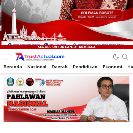
Beranda
Nasional
Daerah
Pendidikan
Ekonomi
Hu
Trustactual.com
Aktual dan Terpercaya