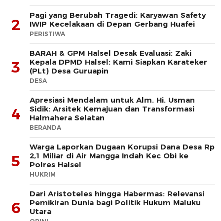
Pagi yang Berubah Tragedi: Karyawan Safety
2
IWIP Kecelakaan di Depan Gerbang Huafei
PERISTIWA
BARAH & GPM Halsel Desak Evaluasi: Zaki
Kepala DPMD Halsel: Kami Siapkan Karateker
3
(PLt) Desa Guruapin
DESA
Apresiasi Mendalam untuk Alm. Hi. Usman
Sidik: Arsitek Kemajuan dan Transformasi
4
Halmahera Selatan
BERANDA
Warga Laporkan Dugaan Korupsi Dana Desa Rp
2,1 Miliar di Air Mangga Indah Kec Obi ke
5
Polres Halsel
HUKRIM
Dari Aristoteles hingga Habermas: Relevansi
Pemikiran Dunia bagi Politik Hukum Maluku
6
Utara