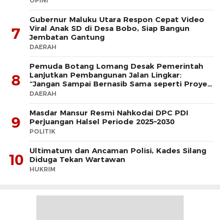
OPINI
Gubernur Maluku Utara Respon Cepat Video
Viral Anak SD di Desa Bobo, Siap Bangun
7
Jembatan Gantung
DAERAH
Pemuda Botang Lomang Desak Pemerintah
Lanjutkan Pembangunan Jalan Lingkar:
8
“Jangan Sampai Bernasib Sama seperti Proyek
PLTD
DAERAH
Masdar Mansur Resmi Nahkodai DPC PDI
9
Perjuangan Halsel Periode 2025–2030
POLITIK
Ultimatum dan Ancaman Polisi, Kades Silang
10
Diduga Tekan Wartawan
HUKRIM