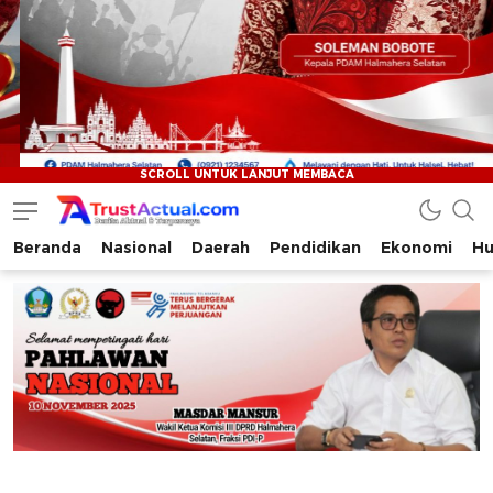
Beranda
Nasional
Daerah
Pendidikan
Ekonomi
Hu
Trustactual.com
Aktual dan Terpercaya