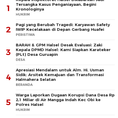
Tersangka Kasus Penganiayaan, Begini
1
Kronologinya
HUKRIM
Pagi yang Berubah Tragedi: Karyawan Safety
2
IWIP Kecelakaan di Depan Gerbang Huafei
PERISTIWA
BARAH & GPM Halsel Desak Evaluasi: Zaki
Kepala DPMD Halsel: Kami Siapkan Karateker
3
(PLt) Desa Guruapin
DESA
Apresiasi Mendalam untuk Alm. Hi. Usman
Sidik: Arsitek Kemajuan dan Transformasi
4
Halmahera Selatan
BERANDA
Warga Laporkan Dugaan Korupsi Dana Desa Rp
2,1 Miliar di Air Mangga Indah Kec Obi ke
5
Polres Halsel
HUKRIM