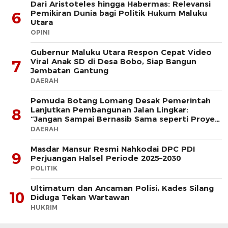
Dari Aristoteles hingga Habermas: Relevansi
Pemikiran Dunia bagi Politik Hukum Maluku
6
Utara
OPINI
Gubernur Maluku Utara Respon Cepat Video
Viral Anak SD di Desa Bobo, Siap Bangun
7
Jembatan Gantung
DAERAH
Pemuda Botang Lomang Desak Pemerintah
Lanjutkan Pembangunan Jalan Lingkar:
8
“Jangan Sampai Bernasib Sama seperti Proyek
PLTD
DAERAH
Masdar Mansur Resmi Nahkodai DPC PDI
9
Perjuangan Halsel Periode 2025–2030
POLITIK
Ultimatum dan Ancaman Polisi, Kades Silang
10
Diduga Tekan Wartawan
HUKRIM