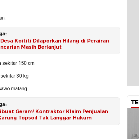
an:
ga:
Desa Koititi Dilaporkan Hilang di Perairan
ncarian Masih Berlanjut
n sekitar 150 cm
sekitar 30 kg
 sawo matang
TE
ga:
Dibuat Geram! Kontraktor Klaim Penjualan
Karung Topsoil Tak Langgar Hukum