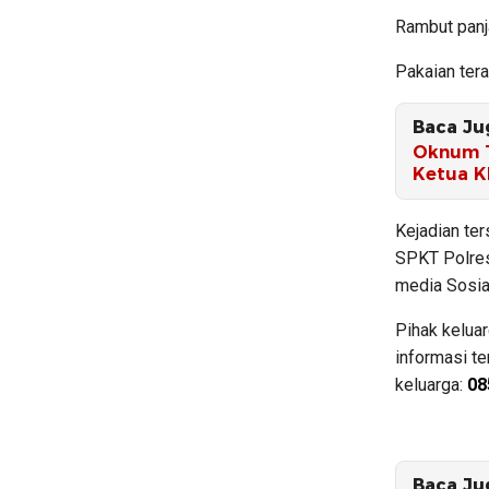
Rambut panj
Pakaian ter
Baca Ju
Oknum T
Ketua K
Kejadian ter
SPKT Polres 
media Sosia
Pihak kelua
informasi t
keluarga:
08
Baca Ju