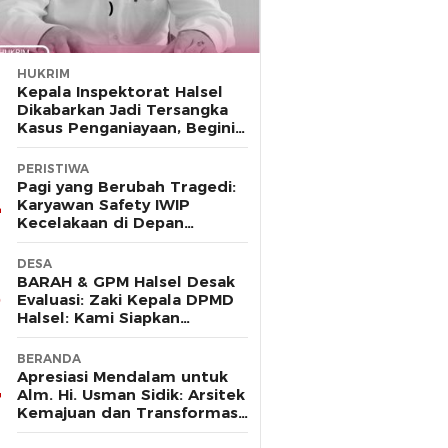
HUKRIM
Kepala Inspektorat Halsel
Dikabarkan Jadi Tersangka
Kasus Penganiayaan, Begini
Kronologinya
PERISTIWA
Pagi yang Berubah Tragedi:
Karyawan Safety IWIP
Kecelakaan di Depan
Gerbang Huafei
DESA
BARAH & GPM Halsel Desak
Evaluasi: Zaki Kepala DPMD
Halsel: Kami Siapkan
Karateker (PLt) Desa
Guruapin
BERANDA
Apresiasi Mendalam untuk
Alm. Hi. Usman Sidik: Arsitek
Kemajuan dan Transformasi
Halmahera Selatan