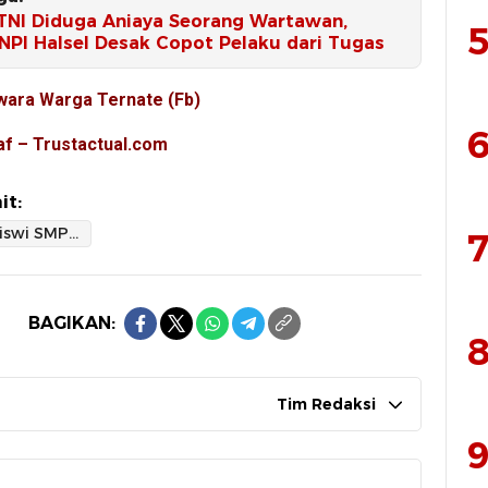
NI Diduga Aniaya Seorang Wartawan,
5
NPI Halsel Desak Copot Pelaku dari Tugas
wara Warga Ternate (Fb)
6
af – Trustactual.com
it:
Seorang Siswi SMP Dilaporkan Hilang di Ternate Utara
7
BAGIKAN:
8
Tim Redaksi
9