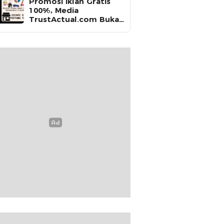
Promosi Iklan Gratis
100%, Media
TrustActual.com Buka
Kesempatan untuk
Seluruh Produk