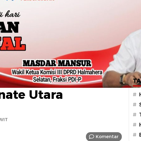
i SMP Dilaporkan
TA
nate Utara
#
#
#
 WIT
#
#
Komentar