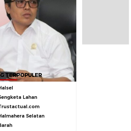
G TERPOPULER
Halsel
Sengketa Lahan
Trustactual.com
Halmahera Selatan
Barah