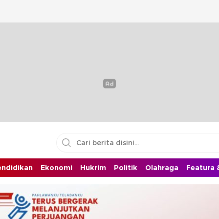
endidikan
Ekonomi
Hukrim
Politik
Olahraga
Featura &