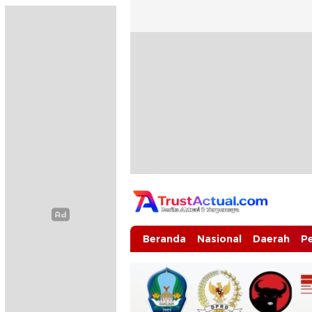
Trustactual.com
Aktual dan Terpercaya
Beranda
Nasional
Daerah
P