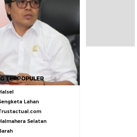
G TERPOPULER
Halsel
Sengketa Lahan
Trustactual.com
Halmahera Selatan
Barah