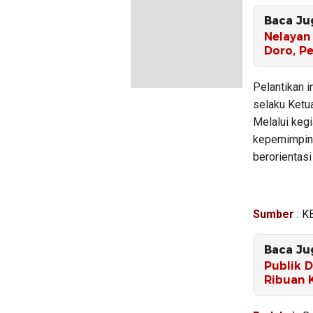
Baca Ju
Nelayan 
Doro, Pe
Pelantikan 
selaku Ketu
Melalui kegi
kepemimpinan
berorientasi
Sumber
: K
Baca Ju
Publik 
Ribuan 