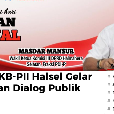
Agama dan
TA
KB-PII Halsel Gelar
#
an Dialog Publik
#
#
#
T
#