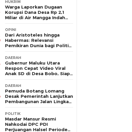
HUKRIM
Warga Laporkan Dugaan
Korupsi Dana Desa Rp 2,1
Miliar di Air Mangga Indah
Kec Obi ke Polres Halsel
OPINI
Dari Aristoteles hingga
Habermas: Relevansi
Pemikiran Dunia bagi Politik
Hukum Maluku Utara
DAERAH
Gubernur Maluku Utara
Respon Cepat Video Viral
Anak SD di Desa Bobo, Siap
Bangun Jembatan Gantung
DAERAH
Pemuda Botang Lomang
Desak Pemerintah Lanjutkan
Pembangunan Jalan Lingkar:
“Jangan Sampai Bernasib
Sama seperti Proyek PLTD
POLITIK
Masdar Mansur Resmi
Nahkodai DPC PDI
Perjuangan Halsel Periode