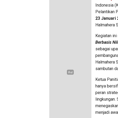
Indonesia (
Pelantikan 
23 Januari 
Halmahera S
Kegiatan in
Berbasis Ni
sebagai upa
pembangunan
Halmahera S
sambutan da
Ketua Paniti
hanya bersif
peran strat
lingkungan. 
menegaskan
menjadi awa