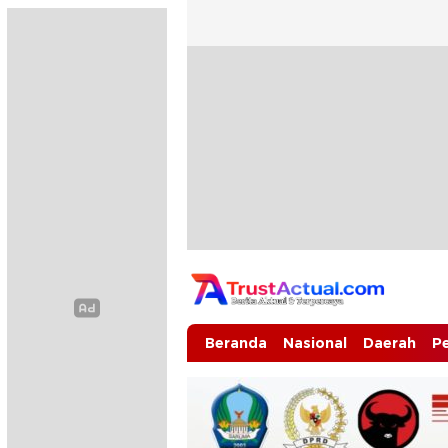
Trustactual.com
Aktual dan Terpercaya
Beranda
Nasional
Daerah
P