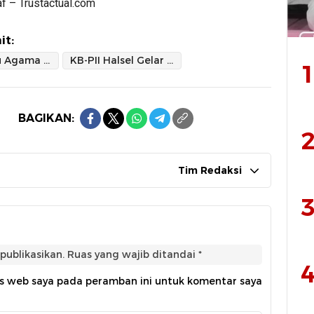
af – Trustactual.com
it:
Angkat Isu Agama dan Lingkungan
KB-PII Halsel Gelar Pelantikan dan Dialog Publik
1
BAGIKAN:
2
Tim Redaksi
3
publikasikan.
Ruas yang wajib ditandai
*
4
us web saya pada peramban ini untuk komentar saya