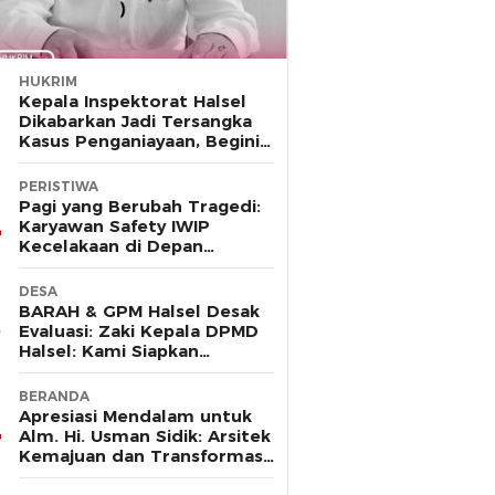
HUKRIM
Kepala Inspektorat Halsel
Dikabarkan Jadi Tersangka
Kasus Penganiayaan, Begini
Kronologinya
PERISTIWA
Pagi yang Berubah Tragedi:
Karyawan Safety IWIP
Kecelakaan di Depan
Gerbang Huafei
DESA
BARAH & GPM Halsel Desak
Evaluasi: Zaki Kepala DPMD
Halsel: Kami Siapkan
Karateker (PLt) Desa
Guruapin
BERANDA
Apresiasi Mendalam untuk
Alm. Hi. Usman Sidik: Arsitek
Kemajuan dan Transformasi
Halmahera Selatan