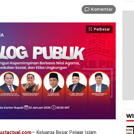
Komentar
Perbesar
WI
ustactual.com
— Keluarga Besar Pelajar Islam