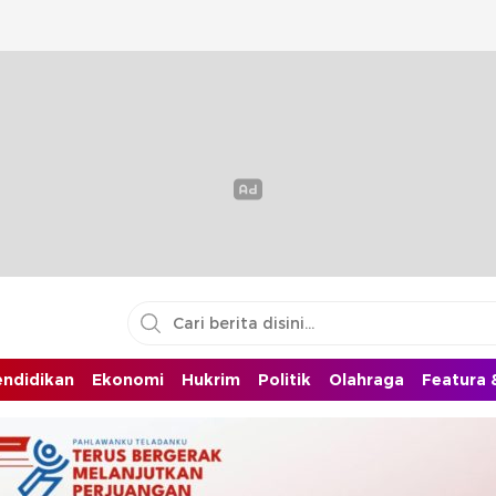
endidikan
Ekonomi
Hukrim
Politik
Olahraga
Featura &