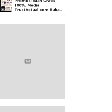
Promosi Iklan Gratis
100%, Media
TrustActual.com Buka
Kesempatan untuk
Seluruh Produk