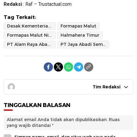
Redaksi
: Raf – Trustactual.com
Tag Terkait:
Desak Kementerian ESDM dan Satgas PKH Evaluasi IUP PT JAS dan PT ARA
Formapas Malut
Formapas Malut Nilai Aktivitas Tambang Merugikan Petani
Halmahera Timur
PT Alam Raya Abadi (PT ARA)
PT Jaya Abadi Semesta (PT JAS)
Tim Redaksi
TINGGALKAN BALASAN
Alamat email Anda tidak akan dipublikasikan.
Ruas
yang wajib ditandai
*