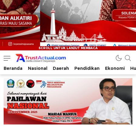
Beranda
Nasional
Daerah
Pendidikan
Ekonomi
Hu
Trustactual.com
Aktual dan Terpercaya