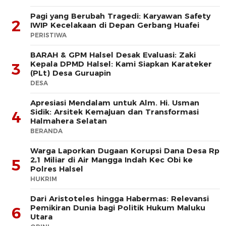
Pagi yang Berubah Tragedi: Karyawan Safety
2
IWIP Kecelakaan di Depan Gerbang Huafei
PERISTIWA
BARAH & GPM Halsel Desak Evaluasi: Zaki
Kepala DPMD Halsel: Kami Siapkan Karateker
3
(PLt) Desa Guruapin
DESA
Apresiasi Mendalam untuk Alm. Hi. Usman
Sidik: Arsitek Kemajuan dan Transformasi
4
Halmahera Selatan
BERANDA
Warga Laporkan Dugaan Korupsi Dana Desa Rp
2,1 Miliar di Air Mangga Indah Kec Obi ke
5
Polres Halsel
HUKRIM
Dari Aristoteles hingga Habermas: Relevansi
Pemikiran Dunia bagi Politik Hukum Maluku
6
Utara