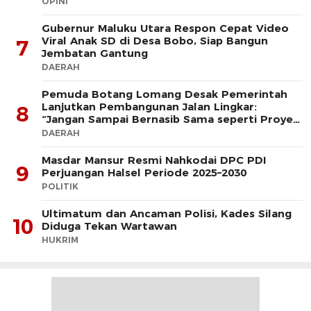
OPINI
Gubernur Maluku Utara Respon Cepat Video
Viral Anak SD di Desa Bobo, Siap Bangun
7
Jembatan Gantung
DAERAH
Pemuda Botang Lomang Desak Pemerintah
Lanjutkan Pembangunan Jalan Lingkar:
8
“Jangan Sampai Bernasib Sama seperti Proyek
PLTD
DAERAH
Masdar Mansur Resmi Nahkodai DPC PDI
9
Perjuangan Halsel Periode 2025–2030
POLITIK
Ultimatum dan Ancaman Polisi, Kades Silang
10
Diduga Tekan Wartawan
HUKRIM