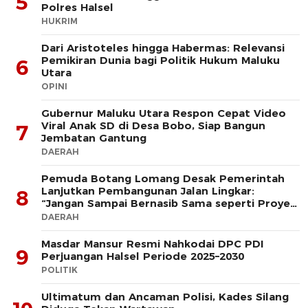
5
Polres Halsel
HUKRIM
Dari Aristoteles hingga Habermas: Relevansi
Pemikiran Dunia bagi Politik Hukum Maluku
6
Utara
OPINI
Gubernur Maluku Utara Respon Cepat Video
Viral Anak SD di Desa Bobo, Siap Bangun
7
Jembatan Gantung
DAERAH
Pemuda Botang Lomang Desak Pemerintah
Lanjutkan Pembangunan Jalan Lingkar:
8
“Jangan Sampai Bernasib Sama seperti Proyek
PLTD
DAERAH
Masdar Mansur Resmi Nahkodai DPC PDI
9
Perjuangan Halsel Periode 2025–2030
POLITIK
Ultimatum dan Ancaman Polisi, Kades Silang