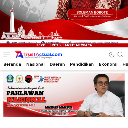
Beranda
Nasional
Daerah
Pendidikan
Ekonomi
Hu
Trustactual.com
Aktual dan Terpercaya