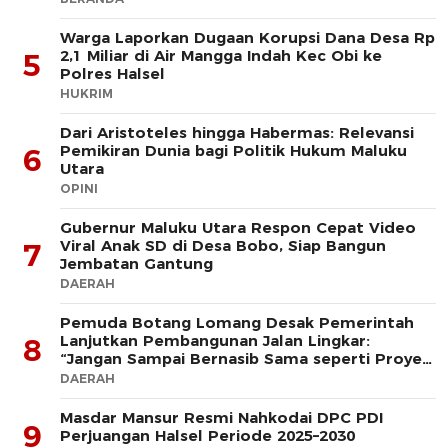
Warga Laporkan Dugaan Korupsi Dana Desa Rp
2,1 Miliar di Air Mangga Indah Kec Obi ke
5
Polres Halsel
HUKRIM
Dari Aristoteles hingga Habermas: Relevansi
Pemikiran Dunia bagi Politik Hukum Maluku
6
Utara
OPINI
Gubernur Maluku Utara Respon Cepat Video
Viral Anak SD di Desa Bobo, Siap Bangun
7
Jembatan Gantung
DAERAH
Pemuda Botang Lomang Desak Pemerintah
Lanjutkan Pembangunan Jalan Lingkar:
8
“Jangan Sampai Bernasib Sama seperti Proyek
PLTD
DAERAH
Masdar Mansur Resmi Nahkodai DPC PDI
9
Perjuangan Halsel Periode 2025–2030