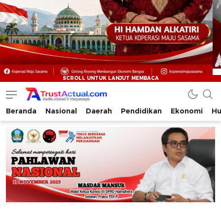
Beranda
Nasional
Daerah
Pendidikan
Ekonomi
Hu
Trustactual.com
Aktual dan Terpercaya