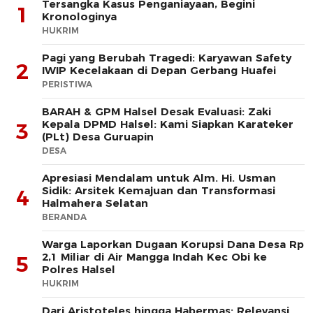
Tersangka Kasus Penganiayaan, Begini
1
Kronologinya
HUKRIM
Pagi yang Berubah Tragedi: Karyawan Safety
2
IWIP Kecelakaan di Depan Gerbang Huafei
PERISTIWA
BARAH & GPM Halsel Desak Evaluasi: Zaki
Kepala DPMD Halsel: Kami Siapkan Karateker
3
(PLt) Desa Guruapin
DESA
Apresiasi Mendalam untuk Alm. Hi. Usman
Sidik: Arsitek Kemajuan dan Transformasi
4
Halmahera Selatan
BERANDA
Warga Laporkan Dugaan Korupsi Dana Desa Rp
2,1 Miliar di Air Mangga Indah Kec Obi ke
5
Polres Halsel
HUKRIM
Dari Aristoteles hingga Habermas: Relevansi