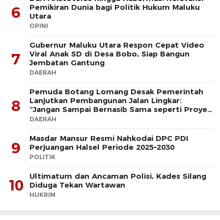
Pemikiran Dunia bagi Politik Hukum Maluku
6
Utara
OPINI
Gubernur Maluku Utara Respon Cepat Video
Viral Anak SD di Desa Bobo, Siap Bangun
7
Jembatan Gantung
DAERAH
Pemuda Botang Lomang Desak Pemerintah
Lanjutkan Pembangunan Jalan Lingkar:
8
“Jangan Sampai Bernasib Sama seperti Proyek
PLTD
DAERAH
Masdar Mansur Resmi Nahkodai DPC PDI
9
Perjuangan Halsel Periode 2025–2030
POLITIK
Ultimatum dan Ancaman Polisi, Kades Silang
10
Diduga Tekan Wartawan
HUKRIM