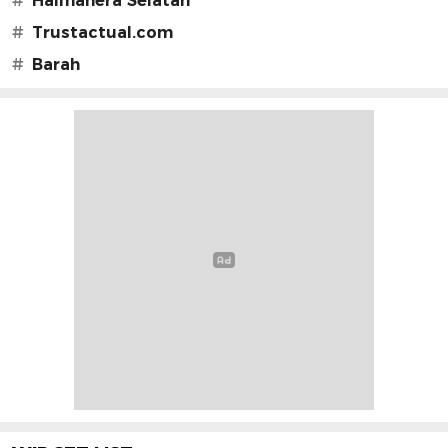
#
Halmahera Selatan
#
Trustactual.com
#
Barah