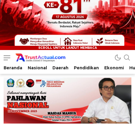
Beranda
Nasional
Daerah
Pendidikan
Ekonomi
Hu
Trustactual.com
Aktual dan Terpercaya