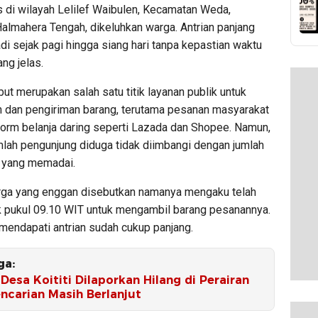
 di wilayah Lelilef Waibulen, Kecamatan Weda,
almahera Tengah, dikeluhkan warga. Antrian panjang
adi sejak pagi hingga siang hari tanpa kepastian waktu
ng jelas.
but merupakan salah satu titik layanan publik untuk
 dan pengiriman barang, terutama pesanan masyarakat
tform belanja daring seperti Lazada dan Shopee. Namun,
mlah pengunjung diduga tidak diimbangi dengan jumlah
a yang memadai.
ga yang enggan disebutkan namanya mengaku telah
k pukul 09.10 WIT untuk mengambil barang pesanannya.
a mendapati antrian sudah cukup panjang.
ga:
Desa Koititi Dilaporkan Hilang di Perairan
ncarian Masih Berlanjut