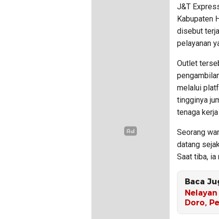
J&T Express
Kabupaten H
disebut terj
pelayanan ya
Outlet terse
pengambilan
melalui pla
tingginya ju
tenaga kerj
Seorang war
datang seja
Saat tiba, i
Baca Ju
Nelayan 
Doro, Pe