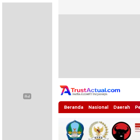
Trustactual.com
Aktual dan Terpercaya
Beranda
Nasional
Daerah
P