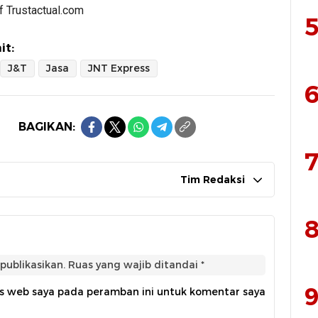
af Trustactual.com
5
it:
J&T
Jasa
JNT Express
6
BAGIKAN:
7
Tim Redaksi
8
publikasikan.
Ruas yang wajib ditandai
*
9
us web saya pada peramban ini untuk komentar saya