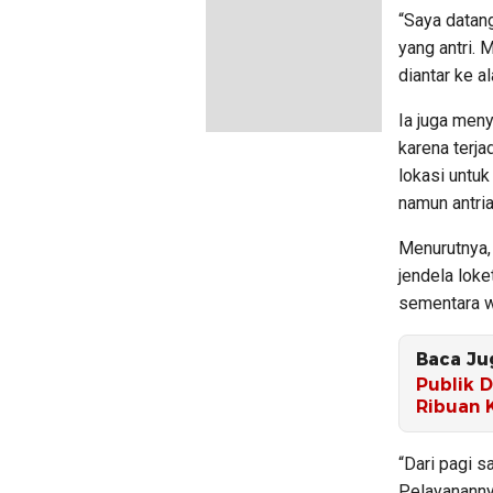
“Saya datan
yang antri.
diantar ke al
Ia juga men
karena terj
lokasi untuk
namun antria
Menurutnya,
jendela loke
sementara w
Baca Ju
Publik 
Ribuan 
“Dari pagi 
Pelayanannya