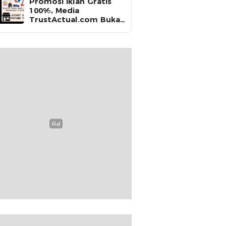
Promosi Iklan Gratis
100%, Media
TrustActual.com Buka
Kesempatan untuk
Seluruh Produk