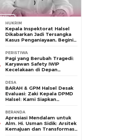
HUKRIM
Kepala Inspektorat Halsel
Dikabarkan Jadi Tersangka
Kasus Penganiayaan, Begini
Kronologinya
PERISTIWA
Pagi yang Berubah Tragedi:
Karyawan Safety IWIP
Kecelakaan di Depan
Gerbang Huafei
DESA
BARAH & GPM Halsel Desak
Evaluasi: Zaki Kepala DPMD
Halsel: Kami Siapkan
Karateker (PLt) Desa
Guruapin
BERANDA
Apresiasi Mendalam untuk
Alm. Hi. Usman Sidik: Arsitek
Kemajuan dan Transformasi
Halmahera Selatan