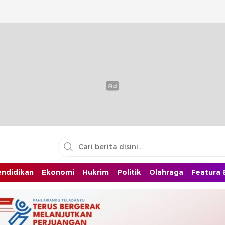
endidikan
Ekonomi
Hukrim
Politik
Olahraga
Featura &