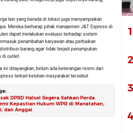
rga lain yang berada di lokasi juga menyampaikan
upa. Mereka berharap pihak manajemen J&T Express di
1
bulen dapat melakukan evaluasi terhadap sistem
termasuk penambahan karyawan atau perbaikan
istribusi barang agar tidak terjadi penumpukan
di outlet.
2
a ini ditayangkan, belum ada keterangan resmi dari
press terkait keluhan masyarakat tersebut.
3
ga:
sak DPRD Halsel Segera Sahkan Perda
mi Kepastian Hukum WPR di Manatahan,
i, dan Anggai
4