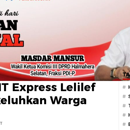
ular Sejak Pagi,
TA
T Express Lelilef
#
keluhkan Warga
#
#
#
IT
#