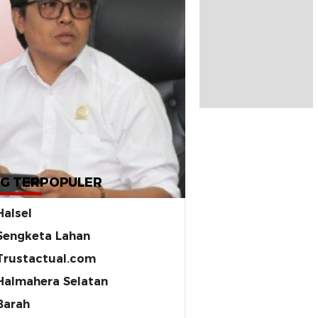
G TERPOPULER
Halsel
Sengketa Lahan
Trustactual.com
Halmahera Selatan
Barah