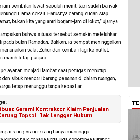
g jam sembilan lewat sepuluh menit, tapi sudah banyak
 Menunggu lama sekali. Harusnya barang sudah siap
amat, bukan kita yang antri berjam-jam di loket,” ujarnya.
yampaikan bahwa situasi tersebut semakin melelahkan
adi pada bulan Ramadan. Bahkan, ia sempat meninggalkan
 menunaikan salat Zuhur dan kembali lagi ke outlet,
n masih tetap panjang.
 pelayanan menjadi lambat saat petugas menutup
t dan sibuk mencari barang pesanan di dalam ruangan,
arga tetap menunggu tanpa kepastian.
ga:
TE
Dibuat Geram! Kontraktor Klaim Penjualan
Karung Topsoil Tak Langgar Hukum
sampai siang orang-orang hanya menunggu.
 kurang baik, tenaga kerja juga sepertinya kurang,”