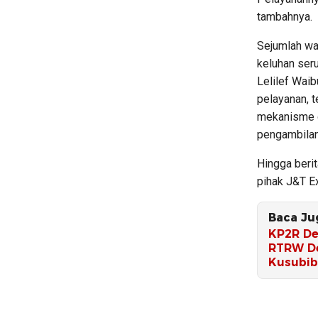
tambahnya.
Sejumlah wa
keluhan ser
Lelilef Wai
pelayanan, 
mekanisme d
pengambilan 
Hingga berit
pihak J&T Ex
Baca Ju
KP2R De
RTRW De
Kusubib