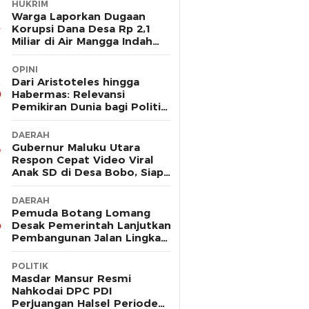
HUKRIM
Warga Laporkan Dugaan
Korupsi Dana Desa Rp 2,1
Miliar di Air Mangga Indah
Kec Obi ke Polres Halsel
OPINI
Dari Aristoteles hingga
Habermas: Relevansi
Pemikiran Dunia bagi Politik
Hukum Maluku Utara
DAERAH
Gubernur Maluku Utara
Respon Cepat Video Viral
Anak SD di Desa Bobo, Siap
Bangun Jembatan Gantung
DAERAH
Pemuda Botang Lomang
Desak Pemerintah Lanjutkan
Pembangunan Jalan Lingkar:
“Jangan Sampai Bernasib
Sama seperti Proyek PLTD
POLITIK
Masdar Mansur Resmi
Nahkodai DPC PDI
Perjuangan Halsel Periode