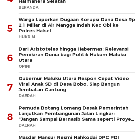
Halmahera Selatan
BERANDA
Warga Laporkan Dugaan Korupsi Dana Desa Rp
2,1 Miliar di Air Mangga Indah Kec Obi ke
5
Polres Halsel
HUKRIM
Dari Aristoteles hingga Habermas: Relevansi
Pemikiran Dunia bagi Politik Hukum Maluku
6
Utara
OPINI
Gubernur Maluku Utara Respon Cepat Video
Viral Anak SD di Desa Bobo, Siap Bangun
7
Jembatan Gantung
DAERAH
Pemuda Botang Lomang Desak Pemerintah
Lanjutkan Pembangunan Jalan Lingkar:
8
“Jangan Sampai Bernasib Sama seperti Proyek
PLTD
DAERAH
Masdar Mansur Resmi Nahkodai DPC PDI