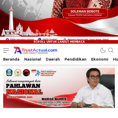
Beranda
Nasional
Daerah
Pendidikan
Ekonomi
Hu
Trustactual.com
Aktual dan Terpercaya