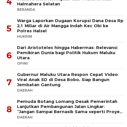
4
Halmahera Selatan
BERANDA
Warga Laporkan Dugaan Korupsi Dana Desa Rp
2,1 Miliar di Air Mangga Indah Kec Obi ke
5
Polres Halsel
HUKRIM
Dari Aristoteles hingga Habermas: Relevansi
Pemikiran Dunia bagi Politik Hukum Maluku
6
Utara
OPINI
Gubernur Maluku Utara Respon Cepat Video
Viral Anak SD di Desa Bobo, Siap Bangun
7
Jembatan Gantung
DAERAH
Pemuda Botang Lomang Desak Pemerintah
Lanjutkan Pembangunan Jalan Lingkar:
8
“Jangan Sampai Bernasib Sama seperti Proyek
PLTD
DAERAH