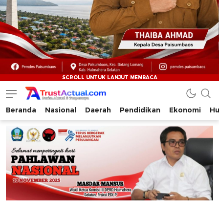
Beranda
Nasional
Daerah
Pendidikan
Ekonomi
Hu
Trustactual.com
Aktual dan Terpercaya