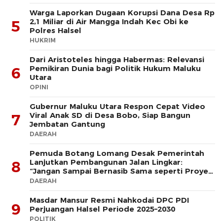
Warga Laporkan Dugaan Korupsi Dana Desa Rp
2,1 Miliar di Air Mangga Indah Kec Obi ke
5
Polres Halsel
HUKRIM
Dari Aristoteles hingga Habermas: Relevansi
Pemikiran Dunia bagi Politik Hukum Maluku
6
Utara
OPINI
Gubernur Maluku Utara Respon Cepat Video
Viral Anak SD di Desa Bobo, Siap Bangun
7
Jembatan Gantung
DAERAH
Pemuda Botang Lomang Desak Pemerintah
Lanjutkan Pembangunan Jalan Lingkar:
8
“Jangan Sampai Bernasib Sama seperti Proyek
PLTD
DAERAH
Masdar Mansur Resmi Nahkodai DPC PDI
9
Perjuangan Halsel Periode 2025–2030
POLITIK