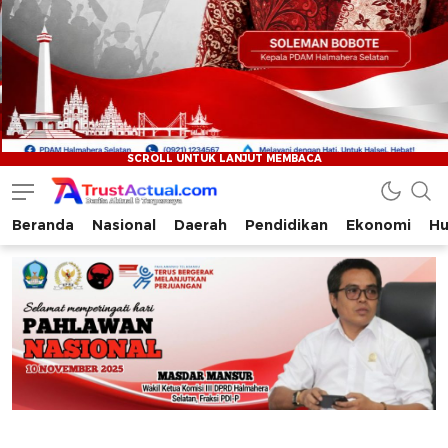
Beranda
Nasional
Daerah
Pendidikan
Ekonomi
Hu
Trustactual.com
Aktual dan Terpercaya